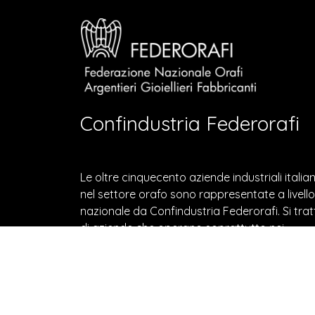
Confindustria Federorafi
Le oltre cinquecento aziende industriali italia
nel settore orafo sono rappresentate a livello
nazionale da Confindustria Federorafi. Si trat
di aziende che operano soprattutto nei
principali poli produttivi quali Arezzo, Vicenza,
Milano, Valenza e Napoli.
© 2022 Confindustria Federorafi - P.I. 101269