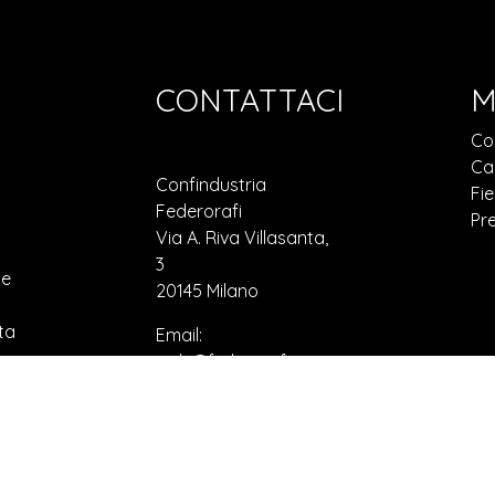
CONTATTACI
M
Co
Ca
Confindustria
Fie
Federorafi
Pr
Via A. Riva Villasanta,
3
ne
20145 Milano
ta
Email:
web@federorafi.it
Tel: +39 0258316111
30964