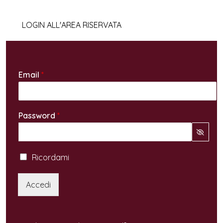
LOGIN ALL'AREA RISERVATA
Email
*
Password
*
Ricordami
Accedi