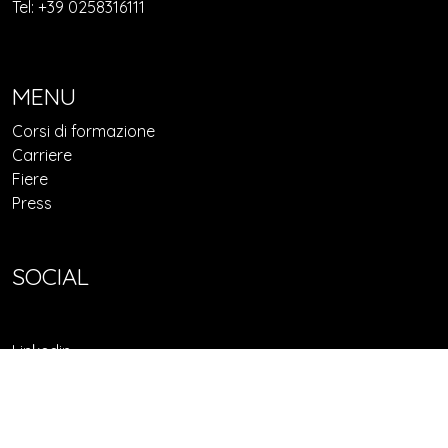
Tel: +39 0258316111
MENU
Corsi di formazione
Carriere
Fiere
Press
SOCIAL
Linkedin
Facebook
© 2022 Confindustria Federorafi - P.I. 10126930964