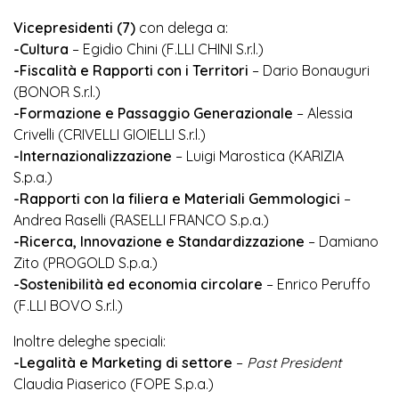
Vicepresidenti (7)
con delega a:
-Cultura
– Egidio Chini (F.LLI CHINI S.r.l.)
-Fiscalità e Rapporti con i Territori
– Dario Bonauguri
(BONOR S.r.l.)
-Formazione e Passaggio Generazionale
– Alessia
Crivelli (CRIVELLI GIOIELLI S.r.l.)
-Internazionalizzazione
– Luigi Marostica (KARIZIA
S.p.a.)
-Rapporti con la filiera e Materiali Gemmologici
–
Andrea Raselli (RASELLI FRANCO S.p.a.)
-Ricerca, Innovazione e Standardizzazione
– Damiano
Zito (PROGOLD S.p.a.)
-Sostenibilità ed economia circolare
– Enrico Peruffo
(F.LLI BOVO S.r.l.)
Inoltre deleghe speciali:
-Legalità e Marketing di settore
–
Past President
Claudia Piaserico (FOPE S.p.a.)