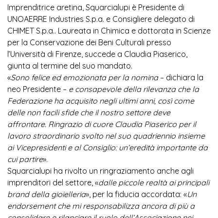
Imprenditrice aretina, Squarcialupi è Presidente di
UNOAERRE Industries S.p.a. e Consigliere delegato di
CHIMET S.p.a.. Laureata in Chimica e dottorata in Scienze
per la Conservazione dei Beni Culturali presso
l’Università di Firenze, succede a Claudia Piaserico,
giunta al termine del suo mandato.
«
Sono felice ed emozionata per la nomina
– dichiara la
neo Presidente –
e consapevole della rilevanza che la
Federazione ha acquisito negli ultimi anni, così come
delle non facili sfide che il nostro settore deve
affrontare. Ringrazio di cuore Claudia Piaserico per il
lavoro straordinario svolto nel suo quadriennio insieme
ai Vicepresidenti e al Consiglio: un’eredità importante da
cui partire
».
Squarcialupi ha rivolto un ringraziamento anche agli
imprenditori del settore, «
dalle piccole realtà ai principali
brand della gioielleria
», per la fiducia accordata: «
Un
endorsement che mi responsabilizza ancora di più a
consolidare e rilanciare il ruolo dell’Associazione nei