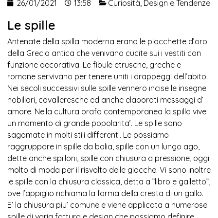
26/01/2021
13:58
Curiosità
,
Design e Tendenze
Le spille
Antenate della spilla moderna erano le placchette d’oro
della Grecia antica che venivano cucite sui i vestiti con
funzione decorativa. Le fibule etrusche, greche e
romane servivano per tenere uniti i drappeggi dell’abito.
Nei secoli successivi sulle spille vennero incise le insegne
nobiliari, cavalleresche ed anche elaborati messaggi d’
amore. Nella cultura orafa contemporanea la spilla vive
un momento di grande popolarita’. Le spille sono
sagomate in molti stili differenti. Le possiamo
raggruppare in spille da balia, spille con un lungo ago,
dette anche spilloni, spille con chiusura a pressione, oggi
molto di moda per il risvolto delle giacche. Vi sono inoltre
le spille con la chiusura classica, detta a ”libro e galletto”,
ove l’appiglio richiama la forma della cresta di un gallo.
E’ la chiusura piu’ comune e viene applicata a numerose
spille di varia fattura e design che possiamo definire