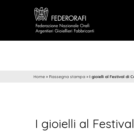
Home
»
Rassegna stampa
»
I gioielli al Festival d
I gioielli al Festi