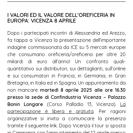
I VALORI ED IL VALORE DELL’OREFICERIA IN
EUROPA: VICENZA 8 APRILE
Dopo i partecipati incontri di Alessandria ed Arezzo,
fa tappa a Vicenza la presentazione dell’importante
indagine commissionata da ICE su 5 mercati europei
che consumano oreficeria/oreficeria per oltre 20
miliardi di euro all’anno! Un confronto quali-
quantitativo sui distributori, sui dettaglianti, sull’online
e sui consumatori in Francia, in Germania, in Gran
Bretagna, in Italia ed in Spagna. Un appuntamento da
non mancare
martedì 8 aprile 2025 alle ore 16.30
presso la sede di Confindustria Vicenza – Palazzo
Bonin Longare
(Corso Palladio 13, Vicenza).
La
partecipazione è libera e gratuita
. Per ragioni
organizzative si invita a comunicare la presenza
tramite il seguente
link
. Dopo Vicenza il tour si sposta
in Campania con l’appuntamento del 12 aprile presso