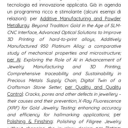
tecnologia ed innovazione applicata. Già in agenda
un programma ricco e stimolante (alcuni esempi di
relazioni): per
Additive Manufacturing and Powder
Metallurgy
:
Beyond Tradition: Gold in the Age of SLM-
CNC Interface, Advanced Optical Solutions to Improve
3D Printing of hard-to-print alloys, Additively
Manufactured 950 Platinum Alloy: a comparative
study of mechanical properties
and microstructure;
per AI
:
Exploring the Role of AI in Advancement of
Jewelry Manufacturing and 3D Printing,
Comprehensive traceability and Sustainability in
Precious Metals Supply Chain, Digital Twin of a
Craftsman Stone Setter
;
per Quality and Quality
Control
:
Cracks, pores and other defects in jewellery –
their causes and their prevention
,
X-Ray Fluorescence
(XRF) for Gold Jewelry Testing: enhancing accuracy
and efficiency for hallmarking applications
; per
Polishing & Finishing
:
Polishing of Filigree Jewelry