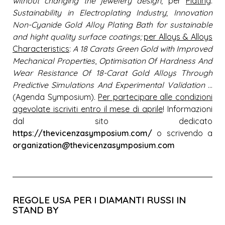
without changing the jewelery design
; per
Plating
:
Sustainability in Electroplating Industry
;
Innovation
Non-Cyanide Gold Alloy Plating Bath for sustainable
and hight quality surface coatings;
per Alloys & Alloys
Characteristics
:
A 18 Carats Green Gold with Improved
Mechanical Properties
,
Optimisation Of Hardness And
Wear Resistance Of 18-Carat Gold Alloys Through
Predictive Simulations And Experimental Validation
…
(
Agenda Symposium
).
Per partecipare alle condizioni
agevolate iscriviti entro il mese di aprile
! Informazioni
dal sito dedicato
https://thevicenzasymposium.com/
o scrivendo a
organization@thevicenzasymposium.com
REGOLE USA PER I DIAMANTI RUSSI IN
STAND BY