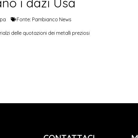
no i dazi Usa
mpa
Fonte:
Pambianco News
ialzi delle quotazioni dei metalli preziosi
CONTATTACI
M