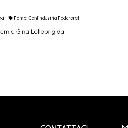
pa
Fonte:
Confindustria Federorafi
emio Gina Lollobrigida
CONTATTACI
M