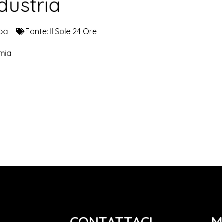
ndustria
pa
Fonte:
Il Sole 24 Ore
omia
CONTATTACI
M