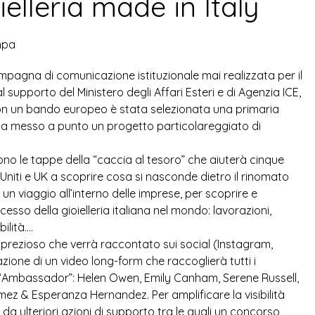
ielleria made in Italy
mpa
ampagna di comunicazione istituzionale mai realizzata per il
 supporto del Ministero degli Affari Esteri e di Agenzia ICE,
con un bando europeo è stata selezionata una primaria
ha messo a punto un progetto particolareggiato di
no le tappe della “caccia al tesoro” che aiuterà cinque
niti e UK a scoprire cosa si nasconde dietro il rinomato
 un viaggio all’interno delle imprese, per scoprire e
esso della gioielleria italiana nel mondo: lavorazioni,
ilità….
rezioso che verrà raccontato sui social (Instagram,
zione di un video long-form che raccoglierà tutti i
ue “Ambassador”: Helen Owen, Emily Canham, Serene Russell,
z & Esperanza Hernandez. Per amplificare la visibilità
da ulteriori azioni di supporto tra le quali un concorso