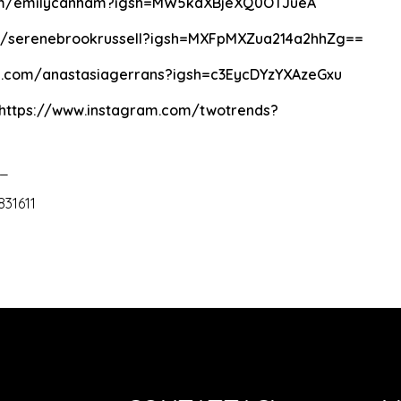
com/emilycanham?igsh=MW5kdXBjeXQ0OTJueA
m/serenebrookrussell?igsh=MXFpMXZua214a2hhZg==
m.com/anastasiagerrans?igsh=c3EycDYzYXAzeGxu
https://www.instagram.com/twotrends?
_
831611