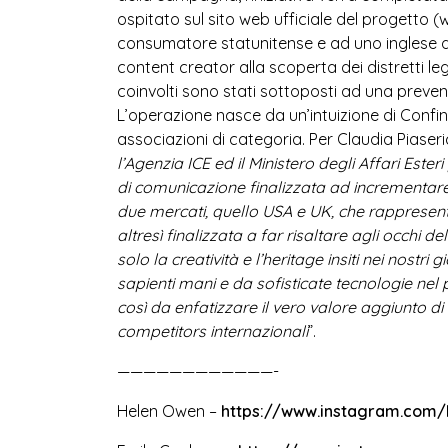
ospitato sul sito web ufficiale del progetto (
w
consumatore statunitense e ad uno inglese di 
content creator alla scoperta dei distretti legat
coinvolti sono stati sottoposti ad una preven
L’operazione nasce da un’intuizione di Confin
associazioni di categoria. Per Claudia Piaser
l’Agenzia ICE ed il Ministero degli Affari Est
di comunicazione finalizzata ad incrementare l
due mercati, quello USA e UK, che rappresentano
altresì finalizzata a far risaltare agli occhi 
solo la creatività e l’heritage insiti nei nostri
sapienti mani e da sofisticate tecnologie nel p
così da enfatizzare il vero valore aggiunto di 
competitors internazionali
”.
————————————-
Helen Owen –
https://www.instagram.co