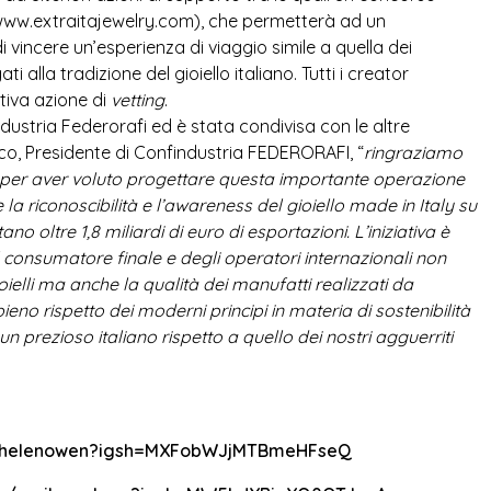
ww.extraitajewelry.com
), che permetterà ad un
vincere un’esperienza di viaggio simile a quella dei
i alla tradizione del gioiello italiano. Tutti i creator
tiva azione di
vetting
.
dustria Federorafi ed è stata condivisa con le altre
ico, Presidente di Confindustria FEDERORAFI, “
ringraziamo
eri per aver voluto progettare questa importante operazione
a riconoscibilità e l’awareness del gioiello made in Italy su
 oltre 1,8 miliardi di euro di esportazioni. L’iniziativa è
del consumatore finale e degli operatori internazionali non
 gioielli ma anche la qualità dei manufatti realizzati da
ieno rispetto dei moderni principi in materia di sostenibilità
un prezioso italiano rispetto a quello dei nostri agguerriti
m/helenowen?igsh=MXFobWJjMTBmeHFseQ