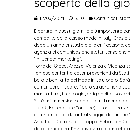
scoperta della gio
12/03/2024
16:10
Comunicati sta
È partita in questi giorni la più importante c
comparto del prezioso made in Italy. Grazie al
dopo un anno di studio e di pianificazione, 
agenzia di comunicazione statunitense che 
“influencer marketing”.
Torre del Greco, Arezzo, Valenza e Vicenza so
famose content creator provenienti da Stati U
bello e ben fatto del Made in Italy orafo. Sarà
comunicare i “segreti” dello straordinario succ
manifattura, tecnologia, artigianalità, sostenib
Sarà un’immersione completa nel mondo del p
TikTok, Facebook e YouTube) e con la realizza
contributi girati durante il viaggio dei cinq
Anastasia Gerrans e la coppia Sebastian Gome
della campagna, l’iniziativa verrà completata 