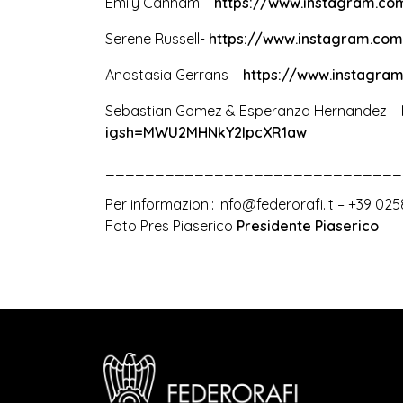
Emily Canham –
https://www.instagram.
Serene Russell-
https://www.instagram.co
Anastasia Gerrans –
https://www.instagra
Sebastian Gomez & Esperanza Hernandez –
igsh=MWU2MHNkY2lpcXR1aw
______________________________
Per informazioni:
info@federorafi.it
– +39 025
Foto Pres Piaserico
Presidente Piaserico