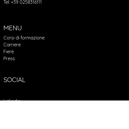
Tel: +39 0258316111
MENU
Corsi di formazione
Carriere
Fiere
Press
SOCIAL
Linkedin
Facebook
© 2022 Confindustria Federorafi - P.I. 10126930964