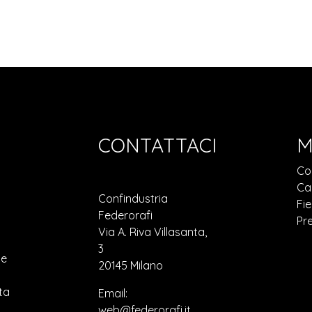
CONTATTACI
M
Co
Ca
Confindustria
Fie
Federorafi
Pr
Via A. Riva Villasanta,
3
ne
20145 Milano
ta
Email:
web@federorafi.it