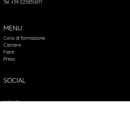
Tel: +39 0258316111
MENU
Corsi di formazione
Carriere
Fiere
Press
SOCIAL
Linkedin
Facebook
© 2022 Confindustria Federorafi - P.I. 10126930964