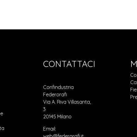
CONTATTACI
M
Co
Ca
Confindustria
Fie
Federorafi
Pr
Via A. Riva Villasanta,
3
ne
20145 Milano
ta
Email:
web@federorafi.it