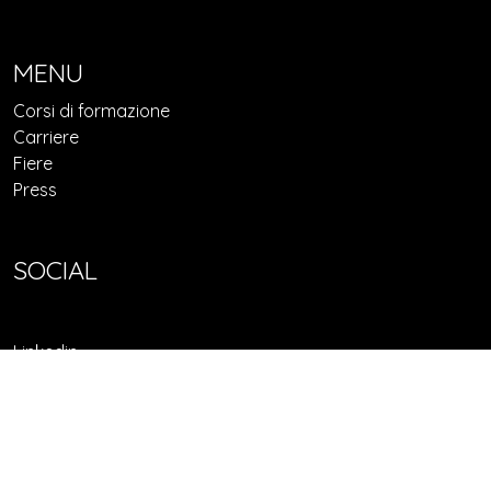
MENU
Corsi di formazione
Carriere
Fiere
Press
SOCIAL
Linkedin
Facebook
© 2022 Confindustria Federorafi - P.I. 10126930964
Privacy Policy
Cookie Policy