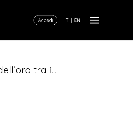
Accedi
IT
|
EN
ll’oro tra i…