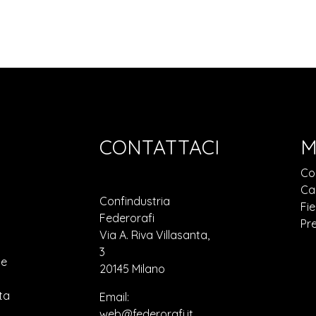
CONTATTACI
M
Co
Ca
Confindustria
Fie
Federorafi
Pr
Via A. Riva Villasanta,
3
ne
20145 Milano
ta
Email:
web@federorafi.it